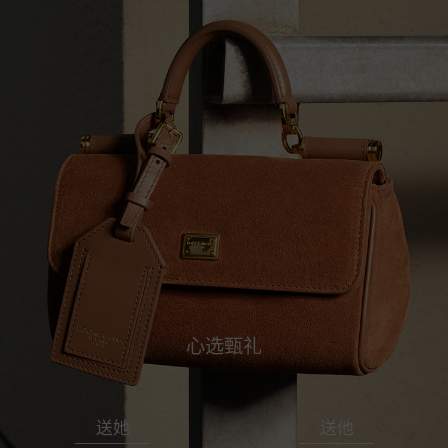
心选甄礼
送她
送他