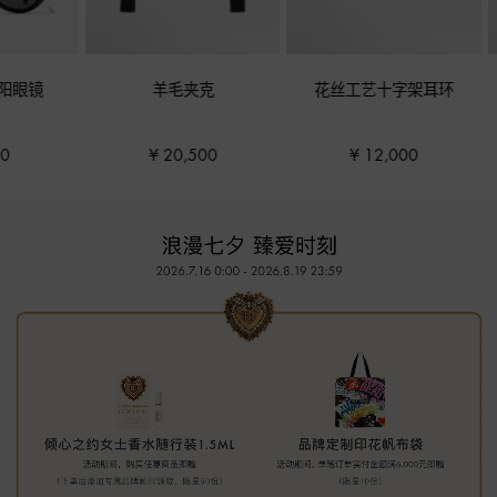
羊毛夹克
花丝工艺十字架耳环
弹力羊
¥ 20,500
¥ 12,000
¥ 9